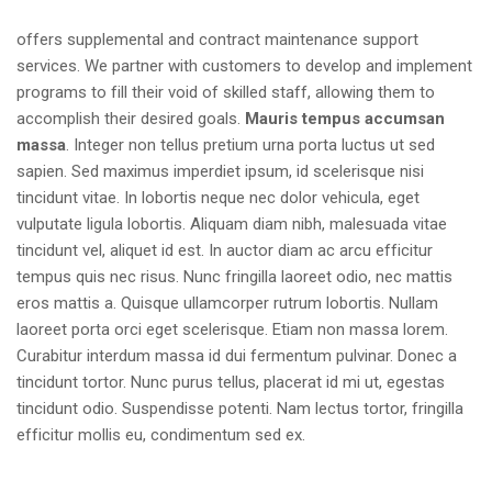
offers supplemental and contract maintenance support
services. We partner with customers to develop and implement
programs to fill their void of skilled staff, allowing them to
accomplish their desired goals.
Mauris tempus accumsan
massa
. Integer non tellus pretium urna porta luctus ut sed
sapien. Sed maximus imperdiet ipsum, id scelerisque nisi
tincidunt vitae. In lobortis neque nec dolor vehicula, eget
vulputate ligula lobortis. Aliquam diam nibh, malesuada vitae
tincidunt vel, aliquet id est. In auctor diam ac arcu efficitur
tempus quis nec risus. Nunc fringilla laoreet odio, nec mattis
eros mattis a. Quisque ullamcorper rutrum lobortis. Nullam
laoreet porta orci eget scelerisque. Etiam non massa lorem.
Curabitur interdum massa id dui fermentum pulvinar. Donec a
tincidunt tortor. Nunc purus tellus, placerat id mi ut, egestas
tincidunt odio. Suspendisse potenti. Nam lectus tortor, fringilla
efficitur mollis eu, condimentum sed ex.