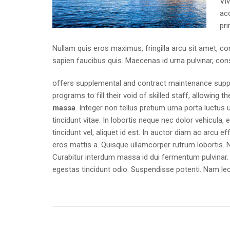
Viv
ac
pri
Nullam quis eros maximus, fringilla arcu sit amet, c
sapien faucibus quis. Maecenas id urna pulvinar, cons
offers supplemental and contract maintenance supp
programs to fill their void of skilled staff, allowing
massa
. Integer non tellus pretium urna porta luctus
tincidunt vitae. In lobortis neque nec dolor vehicula,
tincidunt vel, aliquet id est. In auctor diam ac arcu e
eros mattis a. Quisque ullamcorper rutrum lobortis. 
Curabitur interdum massa id dui fermentum pulvinar. D
egestas tincidunt odio. Suspendisse potenti. Nam lect