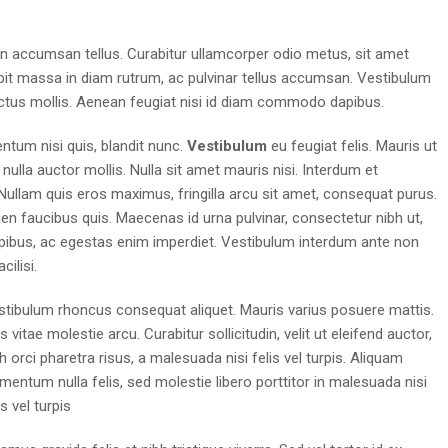
 in accumsan tellus. Curabitur ullamcorper odio metus, sit amet
scipit massa in diam rutrum, ac pulvinar tellus accumsan. Vestibulum
tus mollis. Aenean feugiat nisi id diam commodo dapibus.
entum nisi quis, blandit nunc.
Vestibulum
eu feugiat felis. Mauris ut
 nulla auctor mollis. Nulla sit amet mauris nisi. Interdum et
ullam quis eros maximus, fringilla arcu sit amet, consequat purus.
en faucibus quis. Maecenas id urna pulvinar, consectetur nibh ut,
dapibus, ac egestas enim imperdiet. Vestibulum interdum ante non
ilisi.
stibulum rhoncus consequat aliquet. Mauris varius posuere mattis.
s vitae molestie arcu. Curabitur sollicitudin, velit ut eleifend auctor,
h orci pharetra risus, a malesuada nisi felis vel turpis. Aliquam
mentum nulla felis, sed molestie libero porttitor in malesuada nisi
is vel turpis