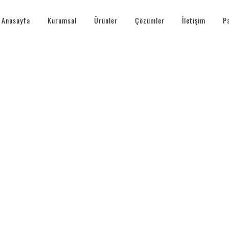
Anasayfa
Kurumsal
Ürünler
Çözümler
İletişim
P
 SHOULD CHOOSE IND