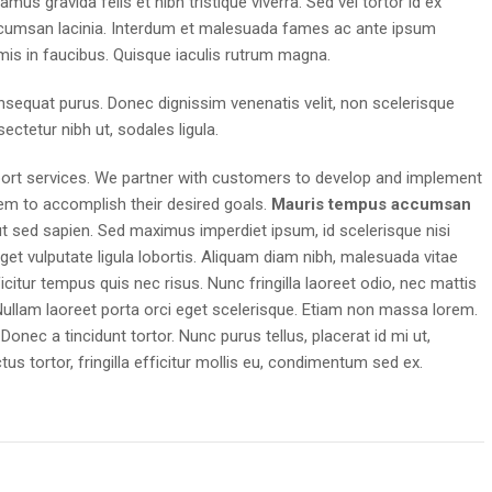
amus gravida felis et nibh tristique viverra. Sed vel tortor id ex
cumsan lacinia. Interdum et malesuada fames ac ante ipsum
mis in faucibus. Quisque iaculis rutrum magna.
onsequat purus. Donec dignissim venenatis velit, non scelerisque
ectetur nibh ut, sodales ligula.
ort services. We partner with customers to develop and implement
 them to accomplish their desired goals.
Mauris tempus accumsan
 ut sed sapien. Sed maximus imperdiet ipsum, id scelerisque nisi
 eget vulputate ligula lobortis. Aliquam diam nibh, malesuada vitae
fficitur tempus quis nec risus. Nunc fringilla laoreet odio, nec mattis
Nullam laoreet porta orci eget scelerisque. Etiam non massa lorem.
onec a tincidunt tortor. Nunc purus tellus, placerat id mi ut,
us tortor, fringilla efficitur mollis eu, condimentum sed ex.