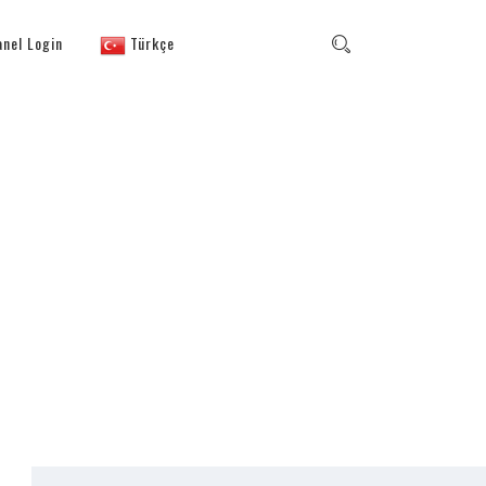
anel Login
Türkçe
USTRY